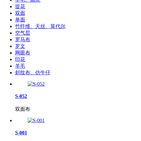
提花
双面
单面
竹纤维、天丝、莫代尔
空气层
罗马布
罗文
网眼布
印花
羊毛
斜纹布、仿牛仔
S-052
双面布
S-001